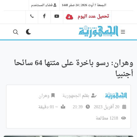
الجمعة 7 أوت 2026 | 24 صفر 1448
فضاء المستخدم
تحميل عدد اليوم
YT
FB
41 29 66 89
وهران: رسو باخرة على متنها 64 سائحا
أجنبيا
بقلم
الجمهورية
وهران
20 أفريل 2023
21:39
~ 01 دقيقة
1218 مطالعة