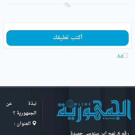
أكتب تعليقك
نبذة عن
الجمهورية ؟
العنوان :
رقم 6, نهج ابن سنوسي حميدة