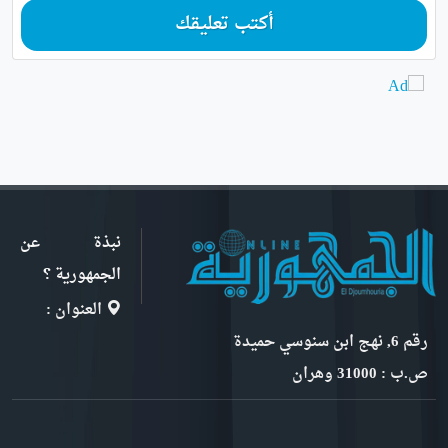
أكتب تعليقك
نبذة عن
الجمهورية ؟
العنوان :
رقم 6, نهج ابن سنوسي حميدة
ص.ب : 31000 وهران