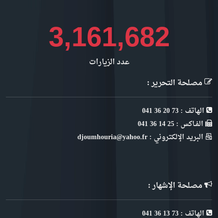
3,541,078
عدد الزيارات
مصلحة التحرير :
الهاتف : 73 20 36 041
الفـاكس : 25 14 36 041
البريد الإلكتروني : djoumhouria@yahoo.fr
مصلحة الإشهار :
الهاتف : 73 13 36 041