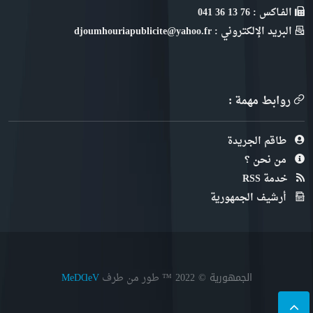
الفـاكس : 76 13 36 041
البريد الإلكتروني : djoumhouriapublicite@yahoo.fr
روابط مهمة :
طاقم الجريدة
من نحن ؟
خدمة RSS
أرشيف الجمهورية
الجمهورية © 2022
™ طور من طرف
MeDⱭeV