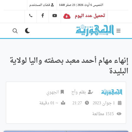
الخميس 6 أوت 2026 | 23 صفر 1448
فضاء المستخدم
تحميل عدد اليوم
YT
FB
41 29 66 89
إنهاء مهام أحمد معبد بصفته واليا لولاية
البليدة
بقلم
وأج
الجهوي
1 جوان 2023
21:27
~ 01 دقيقة
1515 مطالعة