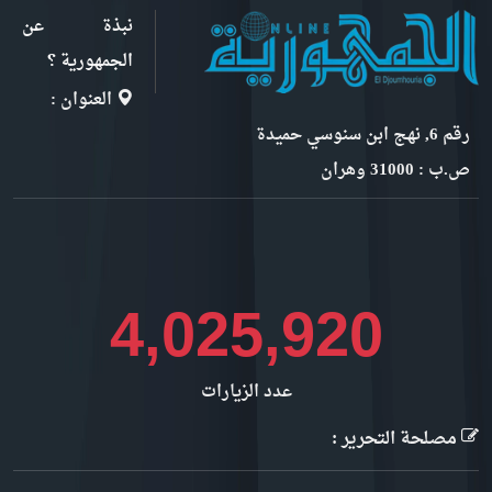
نبذة عن
الجمهورية ؟
العنوان :
رقم 6, نهج ابن سنوسي حميدة
ص.ب : 31000 وهران
4,391,908
عدد الزيارات
مصلحة التحرير :