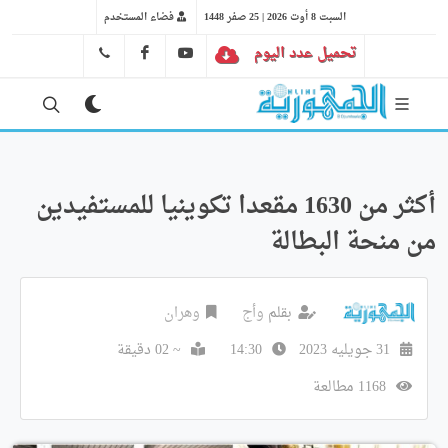
السبت 8 أوت 2026 | 25 صفر 1448
فضاء المستخدم
تحميل عدد اليوم
YT
FB
41 29 66 89
أكثر من 1630 مقعدا تكوينيا للمستفيدين
من منحة البطالة
بقلم
وأج
وهران
31 جويليه 2023
14:30
~ 02 دقيقة
1168 مطالعة