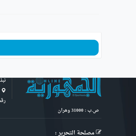
نبذ
ا
رقم 6, نهج ابن سنو
ص.ب : 31000 وهران