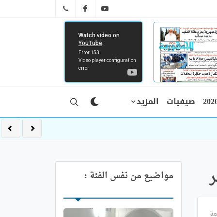
FB
YT
041 29 66 89
صيفيات
المزيد
ر
مواضيع من نفس الفئة :