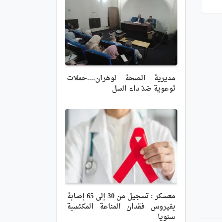
مديرية الصحة لوهران....حملات
توعوية ضدّ داء السل
معسكر : تسجيل من 30 إلى 65 إصابة
بفيروس فقدان المناعة المكتسبة
سنويا