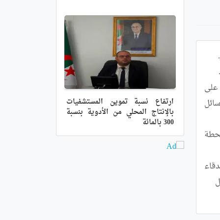
	وسيكون بإمكان المستخدمين الاعتماد على تطبيق ماسنجر لإدارة مختلف الرسائل الأخرى، كما سيتعين على 
ارتفاع نسبة تموين المستشفيات
مستخدمي نظام أندرويد تحديد تطبيق آخر للرسائل النصية، علما بأن النظام سينتقل تلقائيا إلى التطبيق الخاص بالرسائل 
بالإنتاج المحلي من الأدوية بنسبة
300 بالمائة
   	وكانت شركة ميتا /فيسبوك آنذاك/ قد أضافت ميزة دعم الرسائل النصية في ماسنجر عام 2016، لجعل التطبيق محطة 
   	يذكر أن /فيسبوك ماسنجر/ تطبيق مراسلة فورية صدر عام 2011 كتطبيق مستقل عن /فيسبوك/ للتواصل مع الأصدقاء 