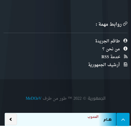
روابط مهمة :
طاقم الجريدة
من نحن ؟
خدمة RSS
أرشيف الجمهورية
الجمهورية © 2022
™ طور من طرف
MeDⱭeV
المندوبية الوطنية لل
هــام