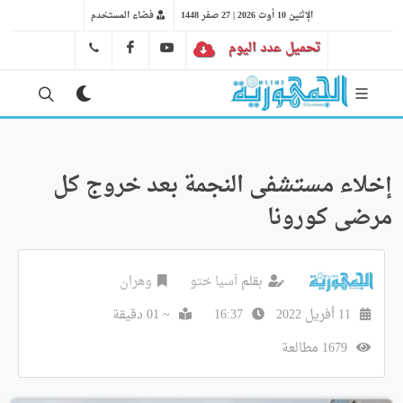
الإثنين 10 أوت 2026 | 27 صفر 1448
فضاء المستخدم
تحميل عدد اليوم
YT
FB
41 29 66 89
إخلاء مستشفى النجمة بعد خروج كل
مرضى كورونا
بقلم
آسيا ختو
وهران
11 أفريل 2022
16:37
~ 01 دقيقة
1679 مطالعة