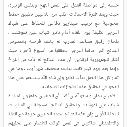
حسبه إلى مواصلة العمل على نفس النهج وبنفس الوتيرة، 
حيث وبعد فترة الاحمائات طلب من اللاعبين تطبيق خطط 
هجومية مع ترتيب سيناريو دفاعي للحفاظ على شباك 
الترجي نظيفة يوم اللقاء أمام نادي شباب عين تموشنت ، 
بلحاج رفيق مساعد المدرب لم يخف فرحته بخصوص 
النتائج التي مافتأ الترجي يحققها من أسبوع لآخر ، حيث 
أشار للجمهورية اونلاين  أن هذه النتائج لم تأت من الفراغ 
وإنما بعد جهد كبير كانت بدايته منتصف شهر أوت ، وها هي 
ثمار كل هذا العمل بدأت تظهر وإن شاء الله سنستمر على هذا 
 اللاعبان دمان و سعو آمين أكدا  أن اللاعبين جاهزون  لمباراة 
شباب عين تموشنت وتحقيق النتائج المسجلة في المباريات  
الثلاثة الأولى وان هذه النتائج ستمد اللاعبين جرعة من الثقة 
والاطمئنان ،شاكرين في نفس الوقت الانصار على تحليهم 