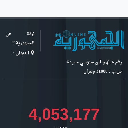
نبذة عن
الجمهورية ؟
العنوان :
رقم 6, نهج ابن سنوسي حميدة
ص.ب : 31000 وهران
4,421,643