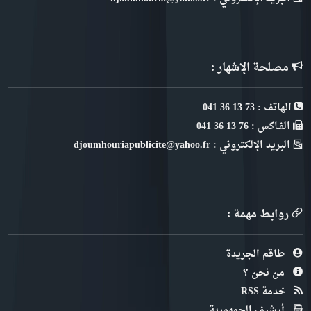
مصلحة الإشهار :
الهاتف : 73 13 36 041
الفـاكس : 76 13 36 041
البريد الإلكتروني : djoumhouriapublicite@yahoo.fr
روابط مهمة :
طاقم الجريدة
من نحن ؟
خدمة RSS
أرشيف الجمهورية