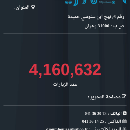
العنوان :
رقم 6, نهج ابن سنوسي حميدة
ص.ب : 31000 وهران
4,664,945
عدد الزيارات
مصلحة التحرير :
الهاتف : 73 20 36 041
الفـاكس : 25 14 36 041
البريد الإلكتروني : djoumhouria@yahoo.fr