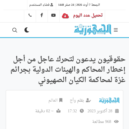
الجمعة 7 أوت 2026 | 24 صفر 1448
فضاء المستخدم
تحميل عدد اليوم
YT
FB
41 29 66 89
حقوقيون يدعون لتحرك عاجل من أجل
إخطار المحاكم والهيئات الدولية بجرائم
غزة لمحاكمة الكيان الصهيوني
بقلم
وأج
العالم
28 أكتوبر 2023
17:32
~ 02 دقيقة
968 مطالعة