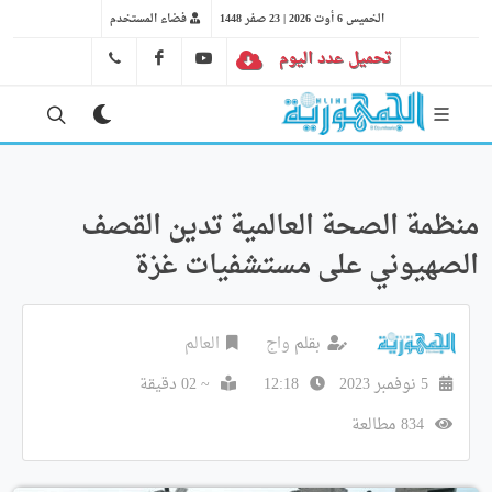
الخميس 6 أوت 2026 | 23 صفر 1448
فضاء المستخدم
تحميل عدد اليوم
YT
FB
41 29 66 89
منظمة الصحة العالمية تدين القصف
الصهيوني على مستشفيات غزة
بقلم
واج
العالم
5 نوفمبر 2023
12:18
~ 02 دقيقة
834 مطالعة