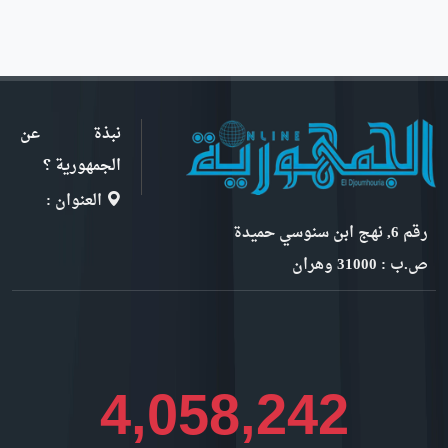
نبذة عن
الجمهورية ؟
العنوان :
رقم 6, نهج ابن سنوسي حميدة
ص.ب : 31000 وهران
4,427,168