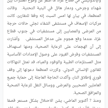
والإندونيسي في قطاع غزة، ما أسفر عن وقوع العشرات بين 
شهداء وجرحى، ودمار هائل في البنية التحتية.	وقالت 
المنظمة، في بيان لها امس السبت إنه وفقا للتقارير، كانت 
مركبات الإسعاف في مستشفى الشفاء تجلي حالات حرجة 
من المرضى والمصابين إلى مستشفيات في جنوب قطاع 
غزة، عندما وقع هجوم على مدخل المستشفى.	وأشارت 
إلى أن الهجمات على الرعاية الصحية، ومنها استهداف 
المستشفيات وفرض القيود على وصول الإمدادات الأساسية 
مثل المستلزمات الطبية والوقود والمياه، قد تمثل انتهاكات 
للقانون الإنساني الدولي.	وكررت المنظمة دعوتها إلى وقف 
فوري لإطلاق النار، وأكدت الحاجة العاجلة إلى حماية جميع 
العاملين الصحيين والمرضى ووسائل النقل للرعاية الصحية 
ومنذ 7 أكتوبر الماضي، يشن الاحتلال بشكل مستمر قصفا 