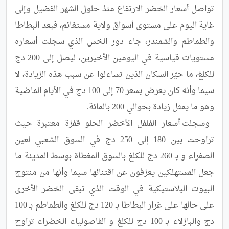
تواصل أسعار الخضر الارتفاع منذ حلول الشهر الفضيل وإلى 
غاية اليوم على مستوى أسواق ولاية مستغانم، فبعد البطاطا 
والطماطم والشمندر، جاء دور الخس الذي سجلت أسعاره 
مستويات قياسية في اليومين الأخيرين، ليصل إلى 200 دج 
للكلغ، ما حيّر السكان الذين تساءلوا عن سبب هذه الزيادة، لا 
سيما وأنه كان يعرض بسعر 70 إلى 100 دج في الأيام الماضية 
 وسجلت أسعار الفلفل الأخضر الحلو قفزة معتبرة حيث 
تراوحت بين 180 إلى 250 دج في السوق الشعبي لعين 
الصفراء و بـ 260 دج للكلغ بالسوق المغطاة بوسط المدينة ما 
جعل المستهلكين يعزفون عن اقتنائها سيما وأنها من منتوج 
البيوت البلاستيكية في الوقت الذي تبقى الخضر الأخرى 
على حالها على غرار البطاطا بـ 120 دج للكلغ والطماطم بـ 100 
دج والبازلاء بـ 100 دج للكلغ و الفاصولياء الخضراء تراوح 