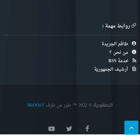
روابط مهمة :
طاقم الجريدة
من نحن ؟
خدمة RSS
أرشيف الجمهورية
الجمهورية © 2022
™ طور من طرف
MeDⱭeV