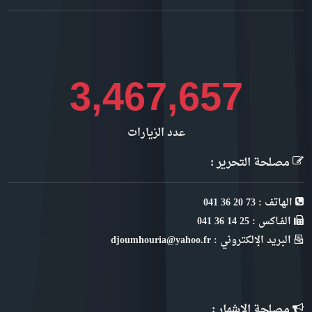
4,022,474
عدد الزيارات
مصلحة التحرير :
الهاتف : 73 20 36 041
الفـاكس : 25 14 36 041
البريد الإلكتروني : djoumhouria@yahoo.fr
مصلحة الإشهار :