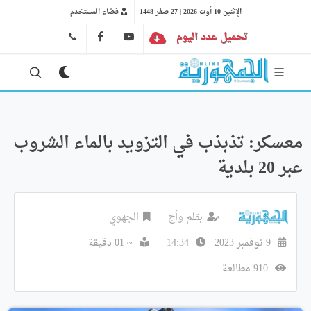
الإثنين 10 أوت 2026 | 27 صفر 1448
فضاء المستخدم
تحميل عدد اليوم
YT
FB
41 29 66 89
معسكر: تذبذب في التزويد بالماء الشروب
عبر 20 بلدية
بقلم
وأج
الجهوي
9 نوفمبر 2023
14:34
~ 01 دقيقة
910 مطالعة