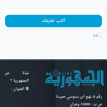
أكتب تعليقك
نبذة عن
الجمهورية ؟
العنوان :
رقم 6, نهج ابن سنوسي حميدة
ص.ب : 31000 وهران