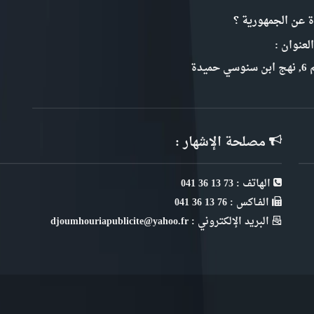
ة عن الجمهورية ؟
لعنوان :
سي حميدة
مصلحة الإشهار :
الهاتف : 73 13 36 041
الفـاكس : 76 13 36 041
البريد الإلكتروني : djoumhouriapublicite@yahoo.fr