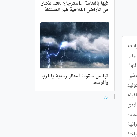
فيها بالنعامة ...استرجاع 1200 هكتار
من الأراضي الفلاحية غير المستغلة
قام السيد سونة بن عمر والي تيميمون رفقة اعضاء من الهيئة التنفيذية بزيارة عمل وتفقد الى قرية امقيدن الفلاحية الواقعة 
على بعد 140 كلم شمال مقر البلدية تيميمون ،شملت محطات اساسية متعلقة بقطاعات السكن والتربية والصحة والشباب 
والرياضة والحماية المدنية . حيث عاين الوالي مشروع توسعة قاعة علاج مع سكن وظيفي،اين استمع المسؤول الاول 
بالولاية الى انشعالات الطاقم الطبي وممثلي المجتمع المدني التي تمحورت اساسا حول انجاز سكن وظيفي للطاقم الطبي 
تواصل سقوط أمطار رعدية بالغرب
والوسط
وتوفير سيارة اسعاف نظرا لبعد المسافة عن مقر البلدية، توسيع قاعة العلاج مع توفير محبر تحاليل وجناح خاص بالتوليد 
وتعيين قابلة به ، اصلاح الاجهزة الطبية المعطلة وتوفير اجهزة اخرى للفحص،بالاضافة الى تعيين عمال مهنيين للقيام 
بحراسة القاعة واعمال النظافة،فضلا عن توفير صيدلية بهذه القرية . السيد الوالي وفي رده على هذه الانشغالات ابدى 
موافقته على التكفل بهذه الانشغالات حسب الامكانيات المتاحة بداية باصلاح الاجهزة المعطلة . وبالمدرسة القرانية عاين 
السيد الوالي ظروف تمدرس الطلبة واثنى على القائمين عليها،كما استمع الى انشغالات امام ومدرس هذه المدرسة القرانية 
التي تمثلت في توسعة المدرسة وانجاز داخلية تابعة لها لايواء المتمدرسين الوافدين من خارج القرية ،السيد الوالي وعد باخذ 