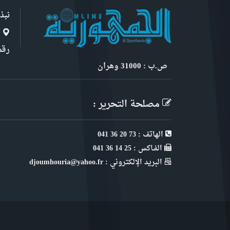
نبذ
ا
رقم 6, نهج ابن سنو
ص.ب : 31000 وهران
مصلحة التحرير :
الهاتف : 73 20 36 041
الفـاكس : 25 14 36 041
البريد الإلكتروني : djoumhouria@yahoo.fr