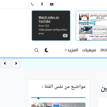
FB
YT
041 29 66 89
صيفيات
المزيد
ن
مواضيع من نفس الفئة :