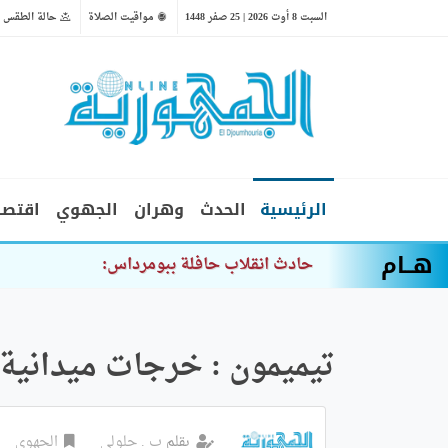
السبت 8 أوت 2026 | 25 صفر 1448
مواقيت الصلاة
حالة الطقس
الرئيسية
الحدث
وهران
الجهوي
اقتصا
هــام
حادث انقلاب حافلة ببومرداس: إيداع المتهمين
تيميمون : خرجات ميدانية 
بقلم
ب . جلولي
الجهوي