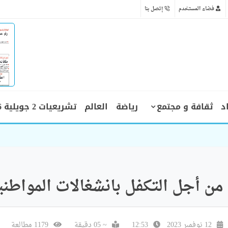
فضاء المستخدم
إتصل بنا
د
ثقافة و مجتمع
رياضة
العالم
تشريعيات 2 جويلية 2026
 رهن الحبس المؤقت
من أجل التكفل بانشغالات المواطني
12 نوفمبر 2023
12:53
~ 05 دقيقة
1179 مطالعة