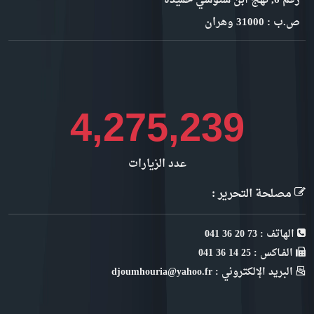
رقم 6, نهج ابن سنوسي حميدة
ص.ب : 31000 وهران
4,663,893
عدد الزيارات
مصلحة التحرير :
الهاتف : 73 20 36 041
الفـاكس : 25 14 36 041
البريد الإلكتروني : djoumhouria@yahoo.fr