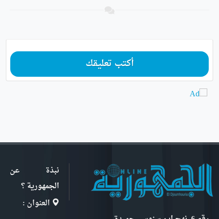
أكتب تعليقك
نبذة عن
الجمهورية ؟
العنوان :