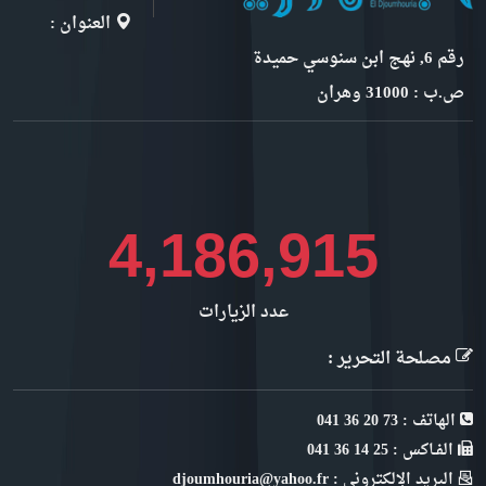
العنوان :
رقم 6, نهج ابن سنوسي حميدة
ص.ب : 31000 وهران
4,567,539
عدد الزيارات
مصلحة التحرير :
الهاتف : 73 20 36 041
الفـاكس : 25 14 36 041
البريد الإلكتروني : djoumhouria@yahoo.fr