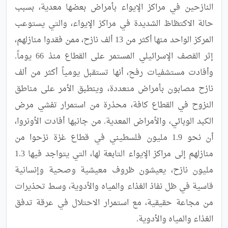
النازحين في مراكز الإيواء بأمراض بعضها معدية، بسبب 
حالة الاكتظاظ الشديدة في مراكز الإيواء، والتي يستوعب 
المركز الواحد منها أكثر من 13 ألف نازح، ممن فقدوا منازلهم، 
إثر القصف الإسرائيلي المستمر على القطاع منذ 66 يوماً.  
وأفادت مستشفيات رفح، أنها تستقبل يومياً أكثر من ألف 
نازح مصابون بأمراض متعددة، وينطبق الأمر على مناطق 
النزوح في القطاع كافة، محذرة من استمرار تفشي مرض 
الكبد الوبائي، والأمراض المعدية. من جانبها أفادت الأونروا، 
أن نحو 1.9 مليون فلسطيني في قطاع غزة نزحوا من 
منازلهم إلى مراكز الإيواء التابعة لها، التي يتواجد فيها 1.3 
مليون نازح، يعيشون ظروف معيشية وصحية وإنسانية 
قاسية في ظل نفاذ الغذاء والمياه والأدوية، وسط تحذيرات 
من مجاعة حقيقية، مع استمرار الاحتلال في عرقة تدفق 
الغذاء والمياه والأدوية.