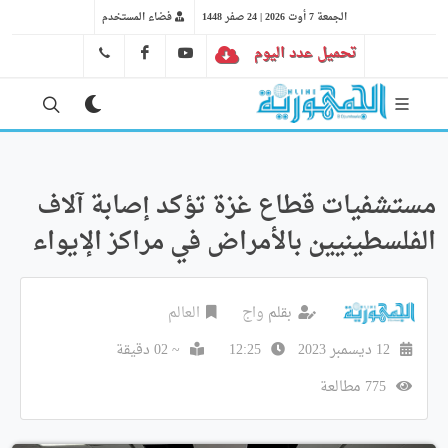
الجمعة 7 أوت 2026 | 24 صفر 1448
فضاء المستخدم
تحميل عدد اليوم
YT
FB
41 29 66 89
مستشفيات قطاع غزة تؤكد إصابة آلاف
الفلسطينيين بالأمراض في مراكز الإيواء
بقلم
واج
العالم
12 ديسمبر 2023
12:25
~ 02 دقيقة
775 مطالعة