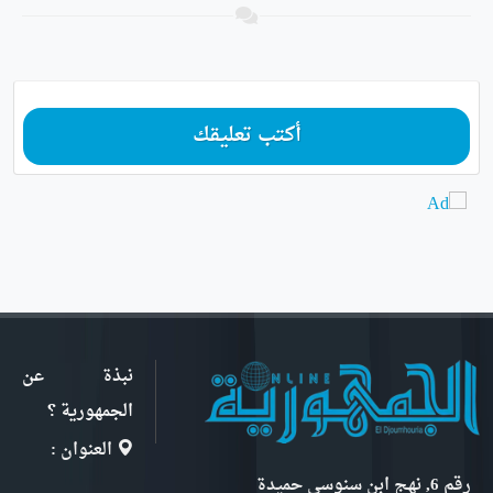
أكتب تعليقك
نبذة عن
الجمهورية ؟
العنوان :
رقم 6, نهج ابن سنوسي حميدة