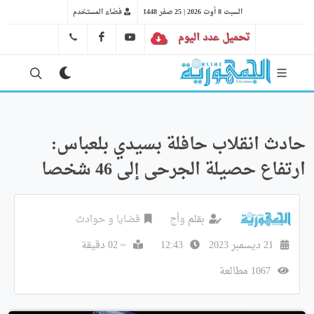
السبت 8 أوت 2026 | 25 صفر 1448
فضاء المستخدم
تحميل عدد اليوم
YT
FB
41 29 66 89
حادث انقلاب حافلة بسيدي بلعباس:
ارتفاع حصيلة الجرحى إلى 46 شخصا
بقلم
وأج
قضايا و حوادث
21 ديسمبر 2023
12:43
~ 02 دقيقة
1067 مطالعة