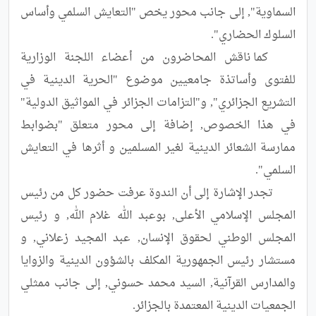
السماوية", إلى جانب محور يخص "التعايش السلمي وأساس 
	كما ناقش المحاضرون من أعضاء اللجنة الوزارية 
للفتوى وأساتذة جامعيين موضوع "الحرية الدينية في 
التشريع الجزائري", و"التزامات الجزائر في المواثيق الدولية" 
في هذا الخصوص, إضافة إلى محور متعلق "بضوابط 
ممارسة الشعائر الدينية لغير المسلمين و أثرها في التعايش 
	تجدر الإشارة إلى أن الندوة عرفت حضور كل من رئيس 
المجلس الإسلامي الأعلى, بوعبد الله غلام الله, و رئيس 
المجلس الوطني لحقوق الإنسان, عبد المجيد زعلاني, و 
مستشار رئيس الجمهورية المكلف بالشؤون الدينية والزوايا 
والمدارس القرآنية, السيد محمد حسوني, إلى جانب ممثلي 
الجمعيات الدينية المعتمدة بالجزائر.