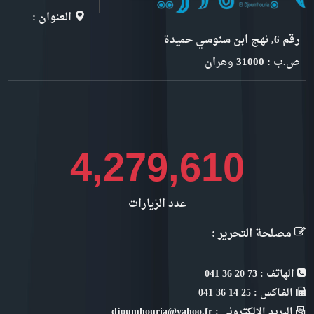
العنوان :
رقم 6, نهج ابن سنوسي حميدة
ص.ب : 31000 وهران
4,928,028
عدد الزيارات
مصلحة التحرير :
الهاتف : 73 20 36 041
الفـاكس : 25 14 36 041
البريد الإلكتروني : djoumhouria@yahoo.fr