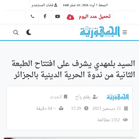
الجمعة 7 أوت 2026 | 24 صفر 1448
فضاء المستخدم
تحميل عدد اليوم
YT
FB
41 29 66 89
السيد بلمهدي يشرف على افتتاح الطبعة
الثانية من ندوة الحرية الدينية بالجزائر
بقلم
وأج
الحدث
21 ديسمبر 2023
15:29
~ 04 دقيقة
1352 مطالعة