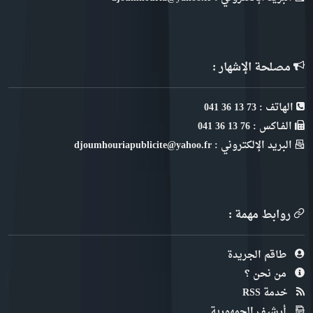
مصلحة الإشهار :
الهاتف : 73 13 36 041
الفـاكس : 76 13 36 041
البريد الإلكتروني : djoumhouriapublicite@yahoo.fr
روابط مهمة :
طاقم الجريدة
من نحن ؟
خدمة RSS
أرشيف الجمهورية