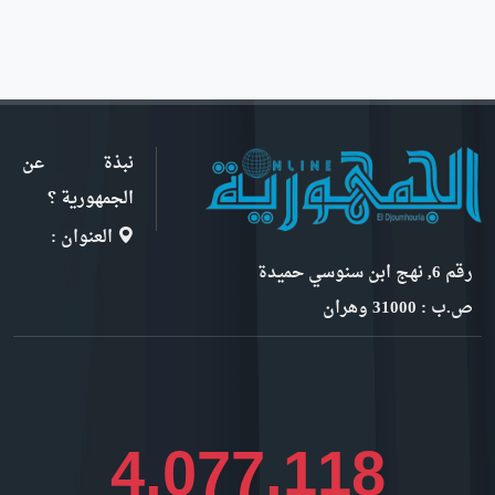
نبذة عن
الجمهورية ؟
العنوان :
رقم 6, نهج ابن سنوسي حميدة
ص.ب : 31000 وهران
4,447,760