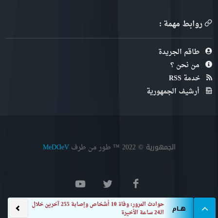
روابط مهمة :
طاقم الجريدة
من نحن ؟
خدمة RSS
أرشيف الجمهورية
الجمهورية © 2022
™ طور من طرف
MeDⱭeV
حادث ا
هــام