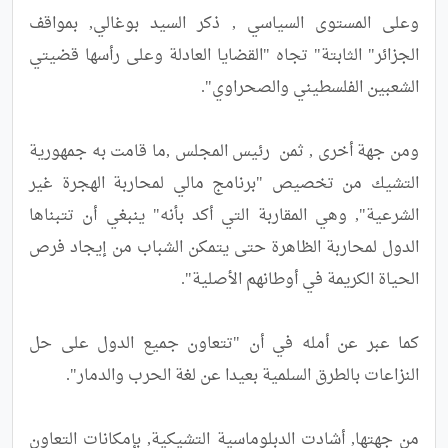
وعلى المستوى السياسي , ذكر السيد بوغالي, بمواقف 
الجزائر" الثابتة" تجاه "القضايا العادلة وعلى رأسها قضيتي 
ومن جهة أخرى , ثمن  رئيس المجلس ,ما قامت به جمهورية 
التشيك من تخصيص "برنامج مالي لمحاربة الهجرة غير 
الشرعية", وهي المقاربة التي أكد بأنه" ينبغي أن تتبناها 
الدول لمحاربة الظاهرة حتى يتمكن الشباب من إيجاد فرص 
كما عبر عن أمله في أن "تتعاون جميع الدول على حل 
من جهتها, أشادت الدبلوماسية التشيكية, بإمكانات التعاون 