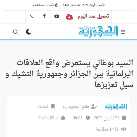
الأحد 9 أوت 2026 | 26 صفر 1448
فضاء المستخدم
تحميل عدد اليوم
YT
FB
41 29 66 89
السيد بوغالي يستعرض واقع العلاقات
البرلمانية بين الجزائر وجمهورية التشيك و
سبل تعزيزها
بقلم
الجمهورية
الحدث
21 أفريل 2022
00:05
~ 03 دقيقة
1443 مطالعة