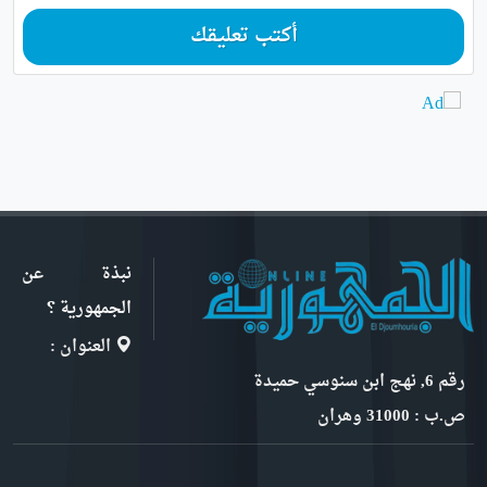
أكتب تعليقك
نبذة عن
الجمهورية ؟
العنوان :
رقم 6, نهج ابن سنوسي حميدة
ص.ب : 31000 وهران