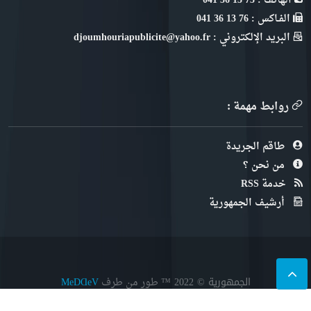
الهاتف : 73 13 36 041
الفـاكس : 76 13 36 041
البريد الإلكتروني : djoumhouriapublicite@yahoo.fr
روابط مهمة :
طاقم الجريدة
من نحن ؟
خدمة RSS
أرشيف الجمهورية
الجمهورية © 2022
™ طور من طرف
MeDⱭeV