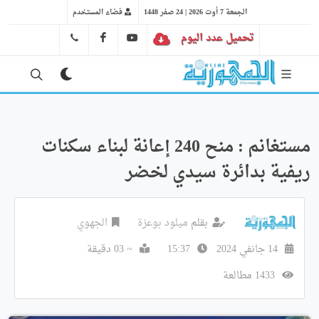
الجمعة 7 أوت 2026 | 24 صفر 1448
فضاء المستخدم
تحميل عدد اليوم
YT
FB
41 29 66 89
مستغانم : منح 240 إعانة لبناء سكنات
ريفية بدائرة سيدي لخضر
بقلم
ميلود بوعزة
الجهوي
14 جانفي 2024
15:37
~ 03 دقيقة
1433 مطالعة