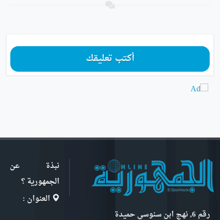
أكتب تعليقك
نبذة عن
الجمهورية ؟
العنوان :
رقم 6, نهج ابن سنوسي حميدة