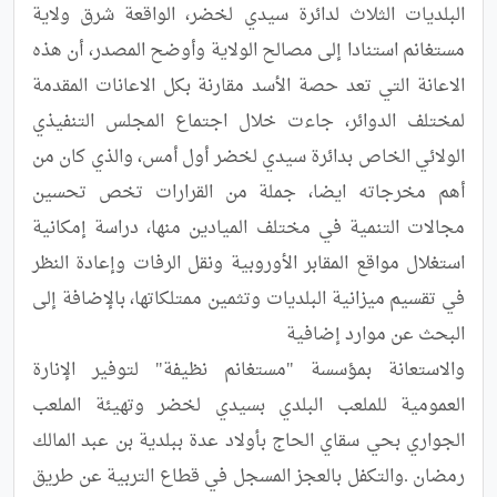
البلديات الثلاث لدائرة سيدي لخضر، الواقعة شرق ولاية 
مستغانم استنادا إلى مصالح الولاية وأوضح المصدر، أن هذه 
الاعانة التي تعد حصة الأسد مقارنة بكل الاعانات المقدمة 
لمختلف الدوائر، جاءت خلال اجتماع المجلس التنفيذي 
الولائي الخاص بدائرة سيدي لخضر أول أمس، والذي كان من 
أهم مخرجاته ايضا، جملة من القرارات تخص تحسين 
مجالات التنمية في مختلف الميادين منها، دراسة إمكانية 
استغلال مواقع المقابر الأوروبية ونقل الرفات وإعادة النظر 
في تقسيم ميزانية البلديات وتثمين ممتلكاتها، بالإضافة إلى 
والاستعانة بمؤسسة "مستغانم نظيفة" لتوفير الإنارة 
العمومية للملعب البلدي بسيدي لخضر وتهيئة الملعب 
الجواري بحي سقاي الحاج بأولاد عدة ببلدية بن عبد المالك 
رمضان .والتكفل بالعجز المسجل في قطاع التربية عن طريق 