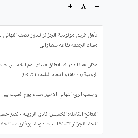
اتحاد الجزائر 77-51 السبت : وداد بوفاريك - اتحاد سطيف