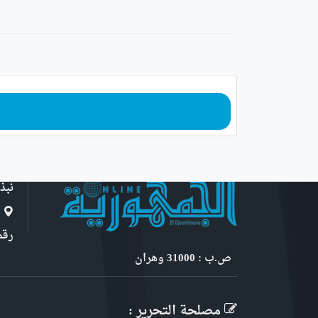
نبذ
ا
رقم 6, نهج ابن سنو
ص.ب : 31000 وهران