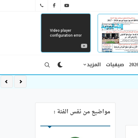
FB
YT
041 29 66 89
صيفيات
المزيد
مواضيع من نفس الفئة :