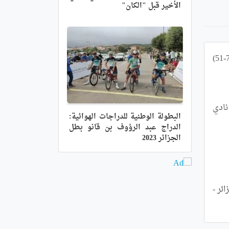
الأخير قبل "الكان"
تأهل فريق مولودية الجزائر للدور نصف النهائي لكأس الجزائر في كرة السلة (رجال) بعد فوزه على اتحاد العاصمة ( 77-51) 
وكان هذا الدور قد انطلق مساء يوم الخميس حيث تأهل كل من نصر حسين وطليعة درارية المتأهلين على التوالي أمام نادي 
البطولة الوطنية للدراجات الهوائية:
الدراج عبد الرؤوف بن قانو بطل
الجزائر 2023
النتائج الكاملة: الخميس: نادي الرويبة - نصر حسين داي 69-75 طليعة درارية - اتحاد البليدة 75-63 الجمعة: مولودية الجزائر - 