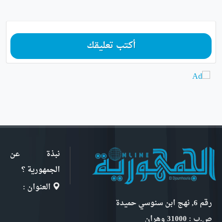
أكتب تعليقك
نبذة عن
الجمهورية ؟
العنوان :
رقم 6, نهج ابن سنوسي حميدة
ص.ب : 31000 وهران