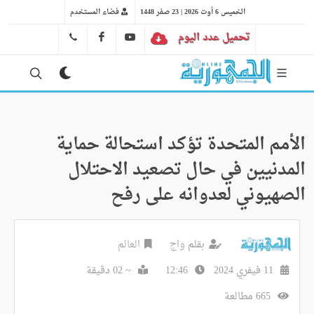
الخميس 6 أوت 2026 | 23 صفر 1448
فضاء المستخدم
تحميل عدد اليوم
YT
FB
41 29 66 89
الأمم المتحدة تؤكد استحالة حماية
المدنيين في حال تصعيد الاحتلال
الصهيوني لعدوانه على رفح
بقلم
واج
العالم
11 فيفري 2024
12:46
~ 02 دقيقة
665 مطالعة