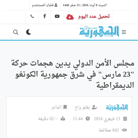
السبت 8 أوت 2026 | 25 صفر 1448
فضاء المستخدم
تحميل عدد اليوم
YT
FB
41 29 66 89
مجلس الأمن الدولي يدين هجمات حركة
"23 مارس" في شرق جمهورية الكونغو
الديمقراطية
بقلم
واج
العالم
13 فيفري 2024
15:44
~ 02 دقيقة
842 مطالعة