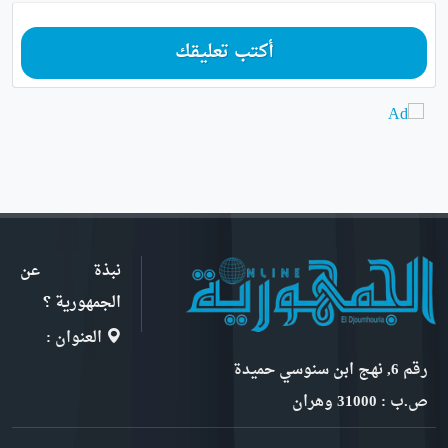
أكتب تعليقك
نبذة عن
الجمهورية ؟
العنوان :
رقم 6, نهج ابن سنوسي حميدة
ص.ب : 31000 وهران