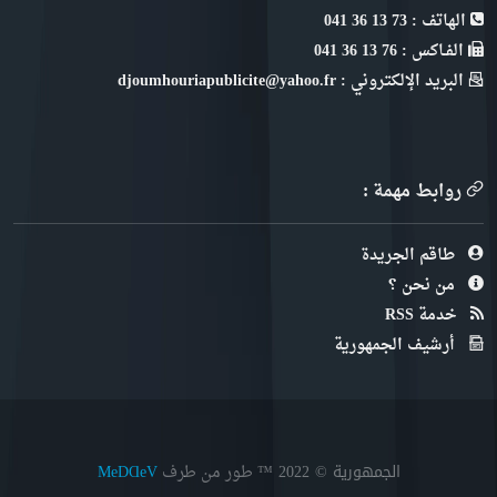
الهاتف : 73 13 36 041
الفـاكس : 76 13 36 041
البريد الإلكتروني : djoumhouriapublicite@yahoo.fr
روابط مهمة :
طاقم الجريدة
من نحن ؟
خدمة RSS
أرشيف الجمهورية
الجمهورية © 2022
™ طور من طرف
MeDⱭeV