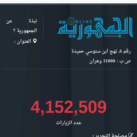
نبذة عن
الجمهورية ؟
العنوان :
رقم 6, نهج ابن سنوسي حميدة
ص.ب : 31000 وهران
4,530,005
عدد الزيارات
مصلحة التحرير :