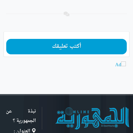
أكتب تعليقك
نبذة عن
الجمهورية ؟
العنوان :