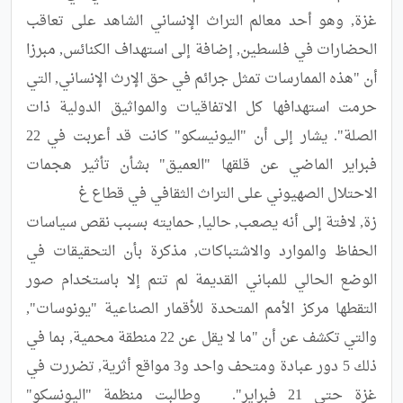
غزة, وهو أحد معالم التراث الإنساني الشاهد على تعاقب 
الحضارات في فلسطين, إضافة إلى استهداف الكنائس, مبرزا 
أن "هذه الممارسات تمثل جرائم في حق الإرث الإنساني, التي 
حرمت استهدافها كل الاتفاقيات والمواثيق الدولية ذات 
الصلة". يشار إلى أن "اليونيسكو" كانت قد أعربت في 22 
فبراير الماضي عن قلقها "العميق" بشأن تأثير هجمات 
زة, لافتة إلى أنه يصعب, حاليا, حمايته بسبب نقص سياسات 
الحفاظ والموارد والاشتباكات, مذكرة بأن التحقيقات في 
الوضع الحالي للمباني القديمة لم تتم إلا باستخدام صور 
التقطها مركز الأمم المتحدة للأقمار الصناعية "يونوسات", 
والتي تكشف عن أن "ما لا يقل عن 22 منطقة محمية, بما في 
ذلك 5 دور عبادة ومتحف واحد و3 مواقع أثرية, تضررت في 
غزة حتى 21 فبراير".	وطالبت منظمة "اليونسكو" 