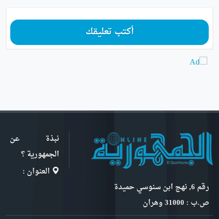
أكتب تعليقك
نبذة عن
الجمهورية ؟
العنوان :
رقم 6, نهج ابن سنوسي حميدة
ص.ب : 31000 وهران