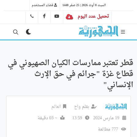
السبت 8 أوت 2026 | 25 صفر 1448
فضاء المستخدم
تحميل عدد اليوم
YT
FB
41 29 66 89
قطر تعتبر ممارسات الكيان الصهيوني في
قطاع غزة "جرائم في حق الإرث
الإنساني"
بقلم
واج
العالم
19 مارس 2024
13:59
~ 03 دقيقة
777 مطالعة