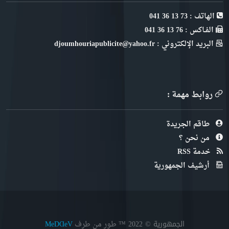
الهاتف : 73 13 36 041
الفـاكس : 76 13 36 041
البريد الإلكتروني : djoumhouriapublicite@yahoo.fr
روابط مهمة :
طاقم الجريدة
من نحن ؟
خدمة RSS
أرشيف الجمهورية
الجمهورية © 2022
™ طور من طرف
MeDⱭeV