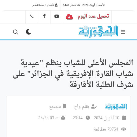
الأحد 9 أوت 2026 | 26 صفر 1448
فضاء المستخدم
تحميل عدد اليوم
YT
FB
41 29 66 89
المجلس الأعلى للشباب ينظم "عيدية
شباب القارة الإفريقية في الجزائر" على
شرف الطلبة الأفارقة
بقلم
وأج
مجتمع
10 أفريل 2024
23:14
~ 03 دقيقة
79754 مطالعة