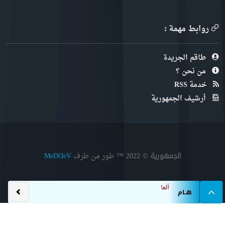
روابط مهمة :
طاقم الجريدة
من نحن ؟
خدمة RSS
أرشيف الجمهورية
الجمهورية © 2022
™ طور من طرف
MeDⱭeV
ألعاب القوى/مونديال أق
هــام