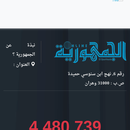
نبذة عن
الجمهورية ؟
العنوان :
رقم 6, نهج ابن سنوسي حميدة
ص.ب : 31000 وهران
5,023,853