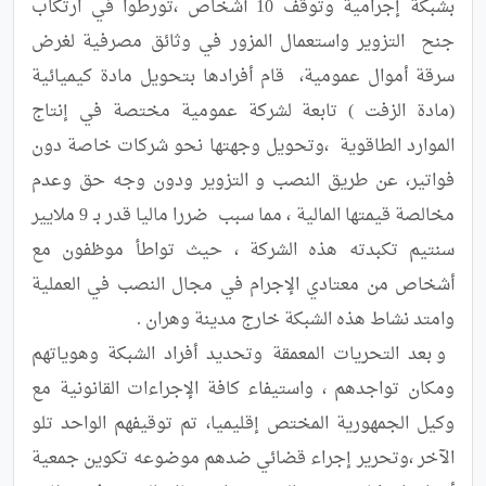
بشبكة إجرامية وتوقف 10 أشخاص ،تورطوا في ارتكاب 
جنح  التزوير واستعمال المزور في وثائق مصرفية لغرض 
سرقة أموال عمومية،  قام أفرادها بتحويل مادة كيميائية  
(مادة الزفت ) تابعة لشركة عمومية مختصة في إنتاج 
الموارد الطاقوية  ،وتحويل وجهتها نحو شركات خاصة دون 
فواتير، عن طريق النصب و التزوير ودون وجه حق وعدم 
مخالصة قيمتها المالية ، مما سبب  ضررا ماليا قدر بـ 9 ملايير 
سنتيم تكبدته هذه الشركة ، حيث تواطأ موظفون مع 
أشخاص من معتادي الإجرام في مجال النصب في العملية 
 و بعد التحريات المعمقة وتحديد أفراد الشبكة وهوياتهم 
ومكان تواجدهم ، واستيفاء كافة الإجراءات القانونية مع 
وكيل الجمهورية المختص إقليميا، تم توقيفهم الواحد تلو 
الآخر ،وتحرير إجراء قضائي ضدهم موضوعه تكوين جمعية 