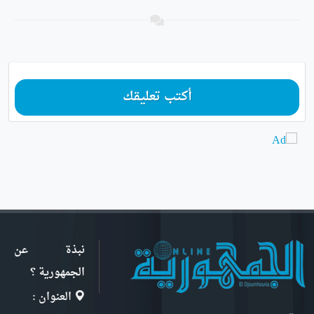
أكتب تعليقك
نبذة عن
الجمهورية ؟
العنوان :