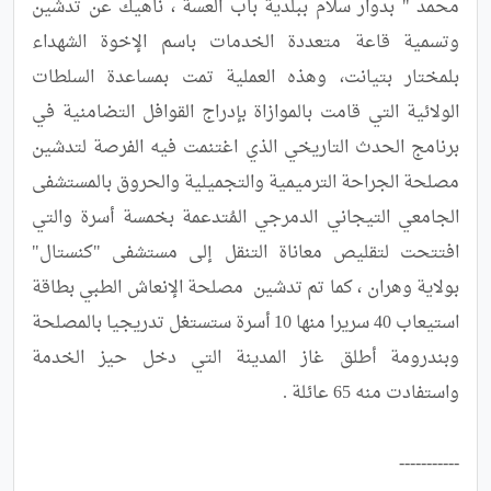
محمد " بدوار سلام ببلدية باب العسة ، ناهيك عن تدشين 
وتسمية قاعة متعددة الخدمات باسم الإخوة الشهداء 
بلمختار بتيانت، وهذه العملية تمت بمساعدة السلطات 
الولائية التي قامت بالموازاة بإدراج القوافل التضامنية في 
برنامج الحدث التاريخي الذي اغتنمت فيه الفرصة لتدشين 
مصلحة الجراحة الترميمية والتجميلية والحروق بالمستشفى 
الجامعي التيجاني الدمرجي المُتدعمة بخمسة أسرة والتي 
افتتحت لتقليص معاناة التنقل إلى مستشفى "كنستال" 
بولاية وهران ، كما تم تدشين  مصلحة الإنعاش الطبي بطاقة 
استيعاب 40 سريرا منها 10 أسرة ستستغل تدريجيا بالمصلحة 
وبندرومة أطلق غاز المدينة التي دخل حيز الخدمة 
-----------