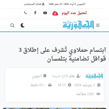
الخميس 6 أوت 2026 | 23 صفر 1448
فضاء المستخدم
تحميل عدد اليوم
YT
FB
41 29 66 89
ابتسام حملاوي تُشرف على إطلاق 3
قوافل تضامنية بتلمسان
بقلم
فائزة شيحا
الجهوي
2 جويليه 2024
18:15
~ 03 دقيقة
1292 مطالعة