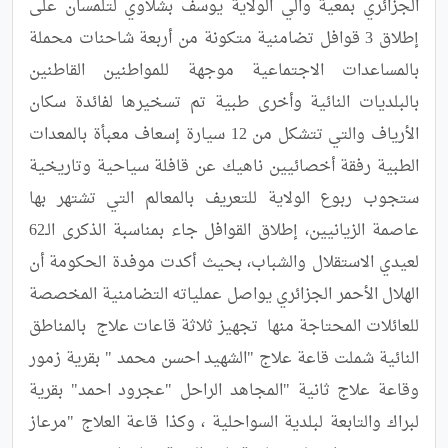
الجزائري بمعية والي الولاية يوسف بشلاوي لتلمسان على 
إطلاق 3 قوافل تضامنية متكونة من أربعة شاحنات محملة 
بالمساعدات الاجتماعية موجهة للمواطنين القاطنين 
بالبلديات النائية وأخرى طبية تم تسخيرها لفائدة سكان 
الأرياف والتي تتشكل من 12 سيارة إسعاف معبأة بالمعدات 
الطبية رفقة أخصائيين ناهيك عن قافلة سياحية وتاريخية 
ستجوب ربوع الولاية للتعريف بالمعالم التي تشتهر بها 
عاصمة الزيانيين، إطلاق القوافل جاء بمناسبة الذكرى الـ62 
لعيدي الاستقلال والشباب، بحيث أكدت موفدة الحكومة أن 
الهلال الأحمر الجزائري يواصل عملياته التضامنية المخصصة 
للعائلات المحتاجة منها  تجهيز ثلاثة قاعات علاج  بالمناطق 
النائية شملت قاعة علاج "الشهيد احسن محمد " بقرية زمور 
وقاعة علاج ثانية "المجاهد الراحل "عجرود احمد" بقرية 
لبراك والتابعة لبلدية السواحلية ، وكذا قاعة العلاج "مرعاز 