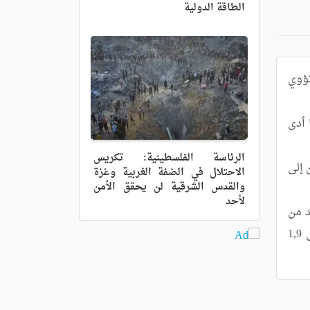
الطاقة الدولية
استشهد 30 فلسطينيا, اليوم السبت, بينهم أطفال ونساء وأصيب العشرات, في قصف الاحتلال الصهيوني لمدرسة تؤوي 
	ونقلت الوكالة عن مصادر محلية بأن طائرات الاحتلال الحربية قصفت مدرسة تؤوي نازحين غرب دير البلح, ما أدى 
الرئاسة الفلسطينية: تكريس
	وأشارت ذات المصادر إلى أن طواقم الإسعاف والدفاع المدني تواصل انتشال جثامين الشهداء, كما تم نقل المصابين إلى 
الاحتلال في الضفة الغربية وغزة
والقدس الشرقية لن يحقق الأمن
لأحد
	ومنذ السابع أكتوبر 2023 يشن الاحتلال الصهيوني عدوانا مدمرا على قطاع غزة خلف أكثر من 39 ألف شهيد و أزيد من 
90 ألف جريح وخلق كارثة إنسانية غير مسبوقة تسببت في نزوح أكثر من 85 بالمائة من سكان القطاع وهو ما يعادل 1,9 