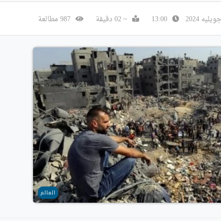
13:00
~ 02 دقيقة
987 مطالعة
العالم