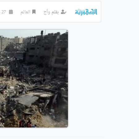
بقلم
وأج
العالم
27 جويليه 2024