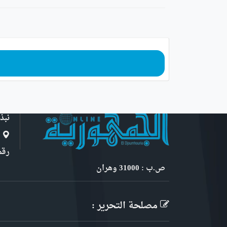
نبذ
ا
رقم 6, نهج ابن سنو
ص.ب : 31000 وهران