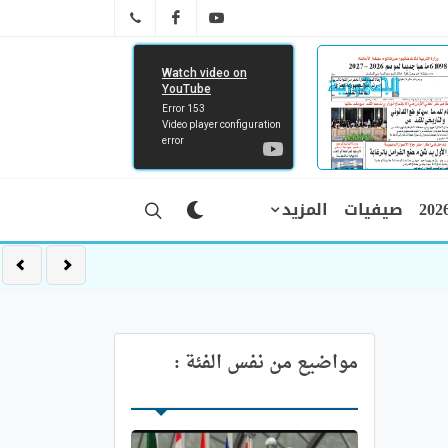
FB
YT
041 29 66 89
صيفيات
المزيد
مواضيع من نفس الفئة :