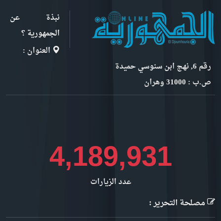
نبذة عن
الجمهورية ؟
العنوان :
رقم 6, نهج ابن سنوسي حميدة
ص.ب : 31000 وهران
4,697,795
عدد الزيارات
مصلحة التحرير :