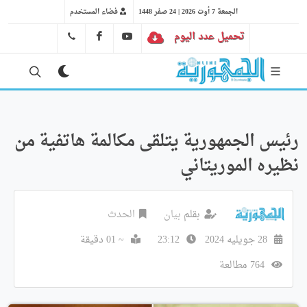
الجمعة 7 أوت 2026 | 24 صفر 1448
فضاء المستخدم
تحميل عدد اليوم
YT
FB
41 29 66 89
رئيس الجمهورية يتلقى مكالمة هاتفية من
نظيره الموريتاني
بقلم
بيان
الحدث
28 جويليه 2024
23:12
~ 01 دقيقة
764 مطالعة