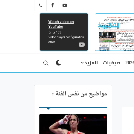
FB
YT
041 29 66 89
صيفيات
المزيد
مواضيع من نفس الفئة :