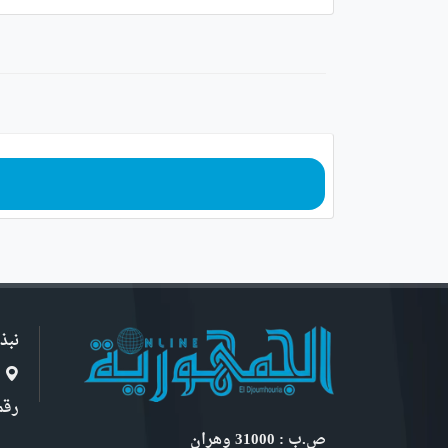
نبذ
ا
رقم 6, نهج ابن سنو
ص.ب : 31000 وهران