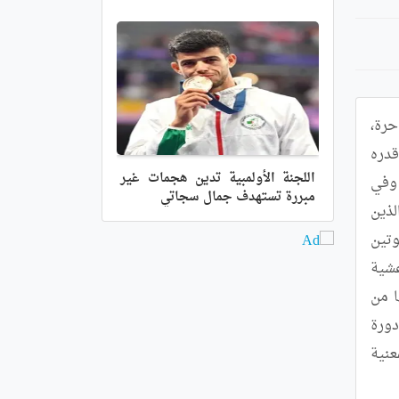
فشلت السباحة الجزائرية نسرين مجاهد في التأهل إلى الدور القادم من منافسات السباحة اختصاص 100 متر سباحة حرة، 
ضمن الألعاب الأولمبية باريس 2024، بعدما حلت اليوم  في المرتبة الثامنة والأخيرة لمجموعتها التصفوية بتوقيت قدره 
اللجنة الأولمبية تدين هجمات غير
57.34 ثا. وعاد المركز الأول في هذا السباق إلى السباحة السويدية سجوستروم التي سجلت توقيتا قدره 52.99 ثا. وفي 
مبررة تستهدف جمال سجاتي
الترتيب العام، اكتفت نسرين مجاهد بالمرتبة 24 من أصل 29. تجدر الإشارة أن نسرين مجاهد ومواطنها جواد صيود، الذين 
يمثلان السباحة الجزائرية في أولمبياد باريس، لم يحققا التأهل إلى هذه الدورة وتأتي مشاركتهما بموجب تلقيهما لدعوتين 
من الإتحاد الدولي للسباحة نهاية شهر جوان الفارط. وكانت نسرين مجاهد قد صرحت في حوار مع "الجمهورية" عشية 
انطلاق الأولمبياد أنها لم تقم بأي تحضيرات خاصة بهذا الحدث في ظل عدم تحقيقها للتأهل المباشر وعدم استفادتها من 
المساعدة والمرافقة، مؤكدة أن هدفها يبقى كسب التجربة وتشريف الجزائر، ومضيفة أنها ستعمل مباشرة بعد نهاية دورة 
باريس على التحضير لأولمبياد 2028 من أجل الصعود إلى منصة التتويج إذا استفادت من الدعم من قبل الجهات المعنية 