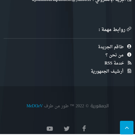
روابط مهمة :
طاقم الجريدة
من نحن ؟
خدمة RSS
أرشيف الجمهورية
الجمهورية © 2022
™ طور من طرف
MeDⱭeV