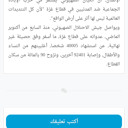
الإنسان, أن الكيان الصهيوني يستمر في حرب الإبادة 
الجماعية ضد المدنيين في قطاع غزة "لأن كل التنديدات 
ويواصل جيش الاحتلال الصهيوني, منذ السابع من أكتوبر 
الماضي, عدوانه على قطاع غزة, ما أسفر وفق حصيلة غير 
نهائية, عن استشهاد 40005 شخصا, أغلبيتهم من النساء 
والأطفال, وإصابة 92401 آخرين, ونزوح 90 بالمائة من سكان 
القطاع.
أكتب تعليقك