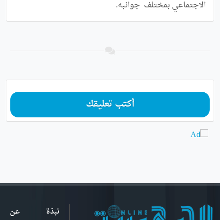
الاجتماعي بمختلف  جوانبه.
أكتب تعليقك
نبذة عن