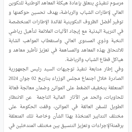
مرسوم تنفيذي يتعلق بإعادة هيكلة المعاهد الوطنية للتكوين 
العالي لإطارات الشباب والرياضة، بهدف تحسين حوكمتها و 
توفير أفضل الظروف التكوينية لفائدة الإطارات المتخصّصة 
في التربية البدنية مع إيجاد الآليات الملائمة لتأهيل رياضي 
النخبة وذوي المستوى العالي واستقطاب المواهب الشابة 
للالتحاق بهذه المعاهد والمساهمة في تعزيز تأطير معاهد و 
وفي إطار متابعة تنفيذ توجيهات السيد رئيس الجمهورية 
الصادرة خلال اجتماع مجلس الوزراء بتاريخ 02 جوان 2024 
المتعلقة بتخفيف الضغط على الموانئ وضمان معالجة فعالة 
للحاويات، والحد من الآثار  المالية الناجمة  عن الانتظار 
الطويل للسفن العالقة في الموانئ، وقفت الحكومة على 
مختلف التدابير المتخذة بهذا الشأن وخاصة تلك المتعلقة 
برقمنةالإجراءات وتعزيز التنسيق بين مختلف المتدخلين في 