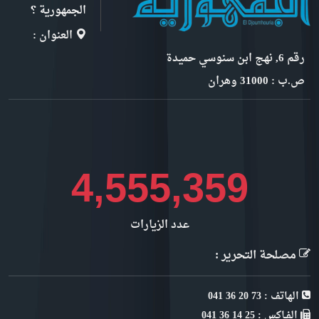
الجمهورية ؟
العنوان :
رقم 6, نهج ابن سنوسي حميدة
ص.ب : 31000 وهران
5,107,517
عدد الزيارات
مصلحة التحرير :
الهاتف : 73 20 36 041
الفـاكس : 25 14 36 041