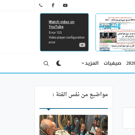
FB
YT
041 29 66 89
صيفيات
المزيد
مواضيع من نفس الفئة :