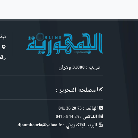
نبذ
ا
رقم 6, نهج ابن سنو
ص.ب : 31000 وهران
مصلحة التحرير :
الهاتف : 73 20 36 041
الفـاكس : 25 14 36 041
البريد الإلكتروني : djoumhouria@yahoo.fr