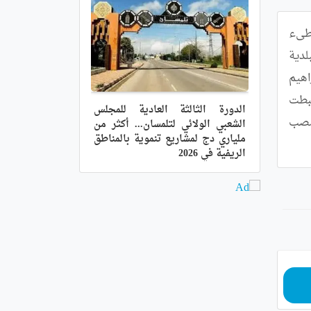
أعلنت مديرية السياحة بولاية مستغانم عن انطلاق موسم الاصطياف اليوم الفاتح جوان، وحددت قائمة الشواطىء 
المسموحة للسباحة وعددها 42 شاطئا منها بحارة 1 و2 ومرسى الشيخ، و بعشعاشة  سيدي عبد القادر ولالة عدة . وببلدية 
خضرة يوجد شاطئ "كاف قادوس" وسيدي العجال. إلى جانب 6 شواطئ بسيدي لخضر  ومنها واد الرمان ، عين ابراهيم 
شرقا وغربا ، الميناء الصغير والكاف الأصفر . في حين تحظى بلدية حجاج المعروفة بـ "بوسكي" بأربعة شواطئ. كما ضبطت 
الدورة الثالثة العادية للمجلس
ذات المديرية قائمة الشواطىء الممنوعة من السباحة وعددها 10 ومنها الميناء الصغير وسط و سداوة بسيدي لخضر و مصب 
الشعبي الولائي لتلمسان... أكثر من
ملياري دج لمشاريع تنموية بالمناطق
الريفية في 2026