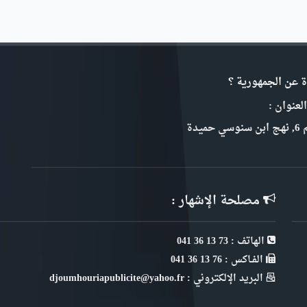
ة عن الجمهورية ؟
لعنوان :
سي حميدة
مصلحة الإشهار :
الهاتف : 73 13 36 041
الفـاكس : 76 13 36 041
البريد الإلكتروني : djoumhouriapublicite@yahoo.fr