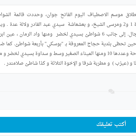
و (عيزب )  و مطربة شرقا و الإخوة الثلاثة و كذا شاطئ صلامندر .
أكتب تعليقك