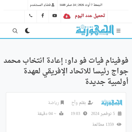
الجمعة 7 أوت 2026 | 24 صفر 1448
فضاء المستخدم
تحميل عدد اليوم
YT
FB
41 29 66 89
فوفينام فيات فو داو: إعادة انتخاب محمد
جواج رئيسا للاتحاد الإفريقي لعهدة
أولمبية جديدة
بقلم
وأج
رياضة
5 نوفمبر 2024
19:03
~ 04 دقيقة
1359 مطالعة