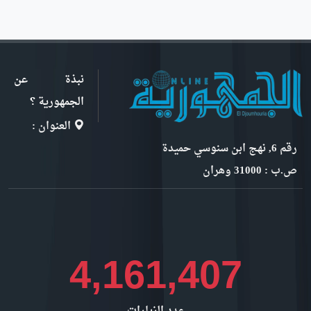
نبذة عن
الجمهورية ؟
العنوان :
رقم 6, نهج ابن سنوسي حميدة
ص.ب : 31000 وهران
4,539,713