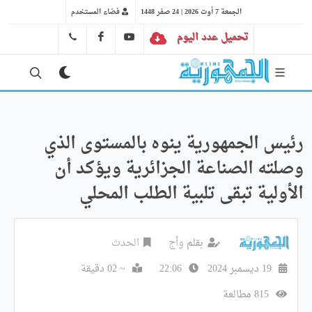
الجمعة 7 أوت 2026 | 24 صفر 1448
فضاء المستخدم
تحميل عدد اليوم
YT
FB
41 29 66 89
رئيس الجمهورية ينوه بالمستوى الذي
وصلته الصناعة الجزائرية ويؤكد أن
الأولية تبقى تلبية الطلب المحلي
بقلم
وأج
الحدث
19 ديسمبر 2024
22:06
~ 02 دقيقة
815 مطالعة