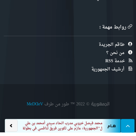
روابط مهمة :
طاقم الجريدة
من نحن ؟
خدمة RSS
أرشيف الجمهورية
الجمهورية © 2022
™ طور من طرف
MeDⱭeV
محمد فيصل خروبي مدرب اتحاد سيدي أمحمد بن علي
هــام
ل"الجمهورية: عازم على تكوين فريق تنافسي في بطولة
تشهد سقوط ستة فرق