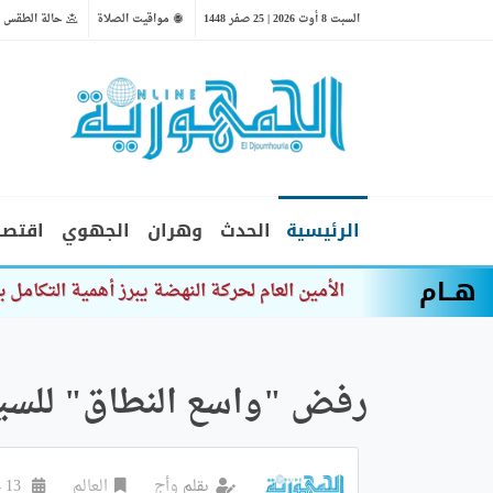
السبت 8 أوت 2026 | 25 صفر 1448
مواقيت الصلاة
حالة الطقس
الرئيسية
الحدث
وهران
الجهوي
اقتصا
هــام
الهلال الأحمر الجزائري يطلق ح
رفض "واسع النطاق" للسيا
بقلم
وأج
العالم
13 جانفي 2025