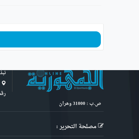
نبذ
ا
رقم 6, نهج ابن سنو
ص.ب : 31000 وهران