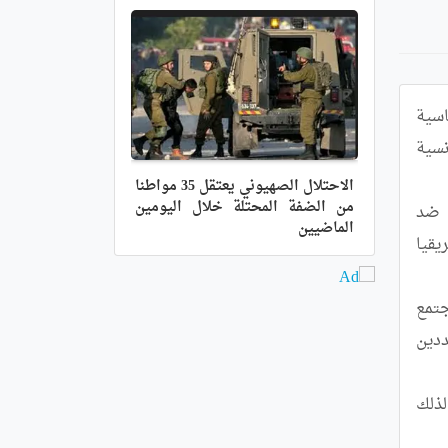
كشفت دراسة استطلاعية أجرتها الحركة الدولية (لنقلب الصفحة) (TLP) بالشراكة مع مركز الابحاث الدولية للعلوم السياسية 
بباريس, على مستوى شبكات النشطاء في ست دول افريقية عن "رفض واسع النطاق وبالإجماع تقريبا" للسياسة الفرنسية 
الاحتلال الصهيوني يعتقل 35 مواطنا
من الضفة المحتلة خلال اليومين
وحسب الاستطلاع, "إن انسحاب القوات المسلحة الفرنسية من مالي و بوركينا فاسو والنيجر, والمظاهرات العارمة ضد 
الماضيين
التواجد الفرنسي في الساحل وكذا السنغال أو تشاد, تذكر أولئك الذين لا يزالون يشككون في ان العلاقات بين فرنسا وافريقيا 
و في ردهم على اسئلة حول تصورهم للعمل السياسي والدبلوماسي والاقتصادي لفرنسا في افريقيا, فقد اكد نشطاء المجتمع 
المدني بكل من بنين والكاميرون وكوت ديفوار والغابون والنيجر وتشاد على رغبتهم القوية في الانعتاق و السيادة, مشددين 
كما يرى عديد الأشخاص المستطلعة آرائهم, ان "فرنسا عاجزة عن الاستماع للانتقادات وإجراء تغيير للاستراتيجية". لذلك 