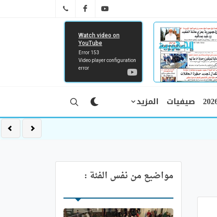
FB
YT
041 29 66 89
صيفيات
المزيد
مواضيع من نفس الفئة :