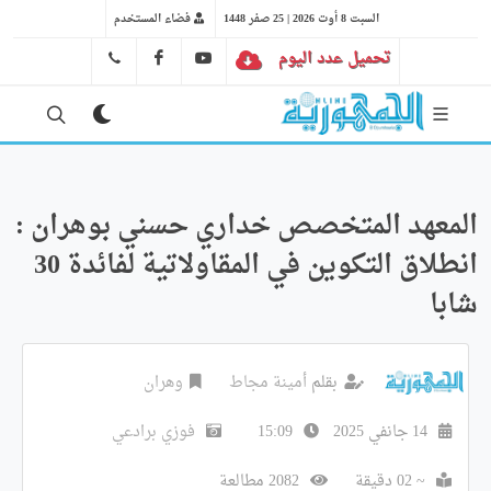
السبت 8 أوت 2026 | 25 صفر 1448
فضاء المستخدم
تحميل عدد اليوم
YT
FB
41 29 66 89
المعهد المتخصص خداري حسني بوهران :
انطلاق التكوين في المقاولاتية لفائدة 30
شابا
بقلم
أمينة مجاط
وهران
14 جانفي 2025
15:09
فوزي برادعي
~ 02 دقيقة
2082 مطالعة