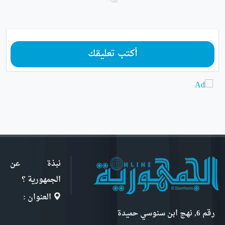
أكتب تعليقك
نبذة عن
الجمهورية ؟
العنوان :
رقم 6, نهج ابن سنوسي حميدة