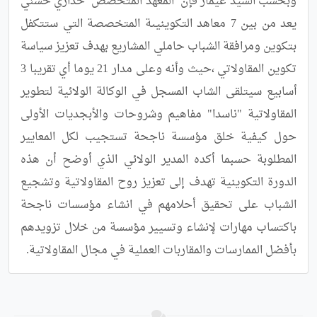
وبحسب السيد عيمار فإن  المعهد المتخصص  خداري حسني 
يعد من بين 7 معاهد التكوينيىة المتخصصة التي ستتكفل 
بتكوين ومرافقة الشباب حاملي المشاريع بهدف تعزيز سياسة 
تكوين المقاولاتي ،حيث وأنه وعلى مدار 21 يوما أي تقريبا 3 
أسابيع سيتلقى الشاب المسجل في الوكالة الولائية لتطوير 
المقاولاتية "ناسدا" مفاهيم وشروحات والأبجديات الأولى 
حول كيفية خلق مؤسسة ناجحة تستجيب لكل المعايير 
المطلوبة حسبما أكده المدير الولائي الذي أوضح أن هذه 
الدورة التكوينية تهدف إلى تعزيز روح المقاولاتية وتشجيع 
الشباب على تحقيق أحلامهم في انشاء مؤسسات ناجحة 
باكتساب مهارات لإنشاء وتسيير مؤسسة من خلال تزويدهم 
بأفضل الممارسات والمقاربات العملية في مجال المقاولاتية.