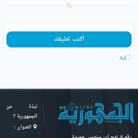
أكتب تعليقك
نبذة عن
الجمهورية ؟
العنوان :
رقم 6, نهج ابن سنوسي حميدة