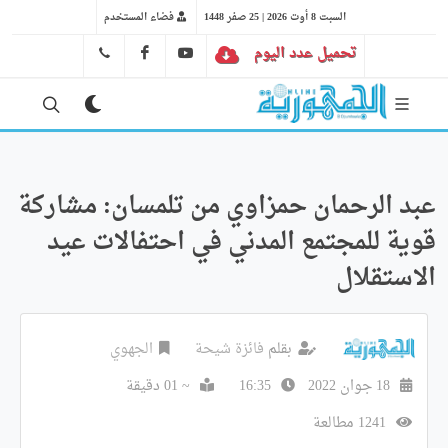
السبت 8 أوت 2026 | 25 صفر 1448
فضاء المستخدم
تحميل عدد اليوم
YT
FB
41 29 66 89
عبد الرحمان حمزاوي من تلمسان: مشاركة
قوية للمجتمع المدني في احتفالات عيد
الاستقلال
بقلم
فائزة شيحة
الجهوي
18 جوان 2022
16:35
~ 01 دقيقة
1241 مطالعة