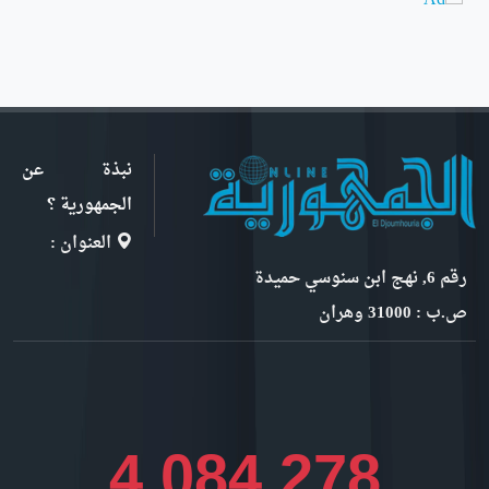
نبذة عن
الجمهورية ؟
العنوان :
رقم 6, نهج ابن سنوسي حميدة
ص.ب : 31000 وهران
4,455,571