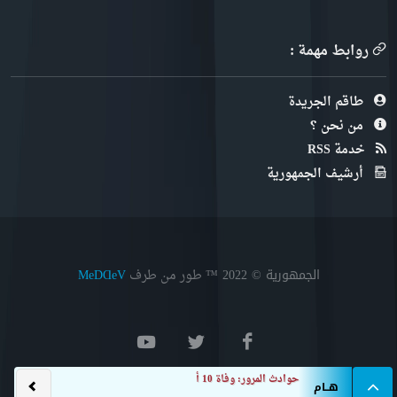
روابط مهمة :
طاقم الجريدة
من نحن ؟
خدمة RSS
أرشيف الجمهورية
الجمهورية © 2022
™ طور من طرف
MeDⱭeV
حوادث المرور: وفاة 10 أشخاص وإصابة 25
هــام