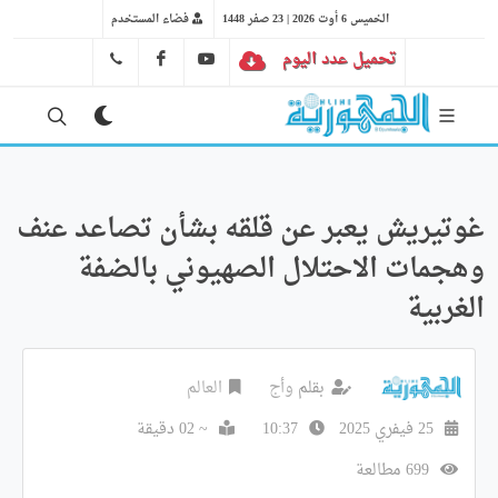
الخميس 6 أوت 2026 | 23 صفر 1448
فضاء المستخدم
تحميل عدد اليوم
YT
FB
41 29 66 89
غوتيريش يعبر عن قلقه بشأن تصاعد عنف
وهجمات الاحتلال الصهيوني بالضفة
الغربية
بقلم
وأج
العالم
25 فيفري 2025
10:37
~ 02 دقيقة
699 مطالعة