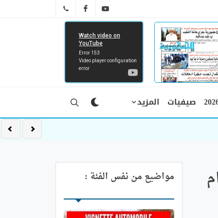
FB
YT
041 29 66 89
صيفيات
المزيد
م
مواضيع من نفس الفئة :