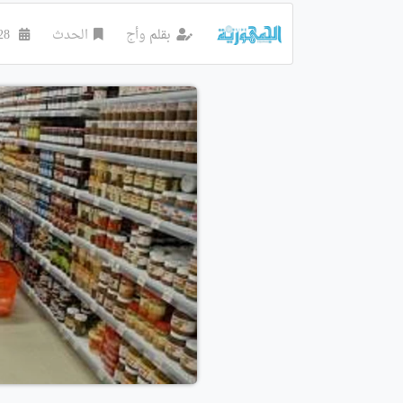
بقلم
وأج
الحدث
28 مارس 2025