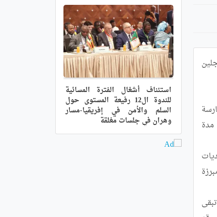
دعت الجمعية الوطنية للتجار و الحرفيين, اليوم الجمعة, في بيان لها, جميع التجار و المتعاملين الاقتصاديين المسجلين 
استئناف أشغال الفترة المسائية
للندوة ال12 رفيعة المستوى حول
وأوضحت الجمعية ان الالتزام بمداومة عيد الفطر "تأتي تطبيقا لأحكام المادة 8 من القانون 13-06 المتعلق بشروط ممارسة 
السلم والأمن في إفريقيا-مسار
وهران في جلسات مغلقة
النشاطات التجارية", مما سيسمح "بكسب ثقة المستهلكين و كذلك تجنبا لأية عقوبة محتملة التي تتراوح بين الغلق مدة 
كما أكدت الجمعية أن "عدد المهنيين المسخرين من طرف وزارة التجارة الداخلية و ضبط السوق الوطنية عبر كامل بلديات 
الوطن يفوق 54 ألف متعامل يمثلون عدة نشاطات انتاجية و تجارية و خدمية, يكفي لتلبية الطلب و ضمان الخدمة", مبرزة 
علاوة على ذلك, نبهت الجمعية في بيانها أصحاب سيارات الأجرة و حافلات نقل المسافرين أن محطات النقل البري تبقى 