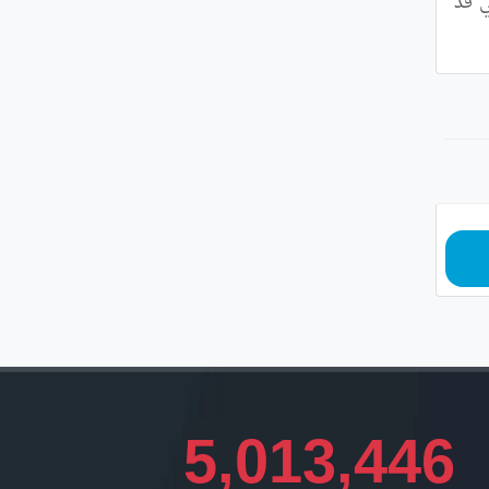
مفتوحة طيلة أيام العيد, داعية إياهم وكذا سائر أصحاب المركبات إلى التقيد بقوانين المرور و تجنب المخالفات التي قد 
5,013,446