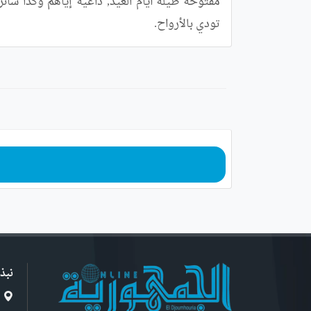
تودي بالأرواح.
نبذ
ا