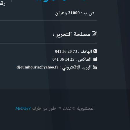
رقم 6, نهج ابن سنو
ص.ب : 31000 وهران
مصلحة التحرير :
الهاتف : 73 20 36 041
الفـاكس : 25 14 36 041
البريد الإلكتروني : djoumhouria@yahoo.fr
الجمهورية © 2022
™ طور من طرف
MeDⱭeV