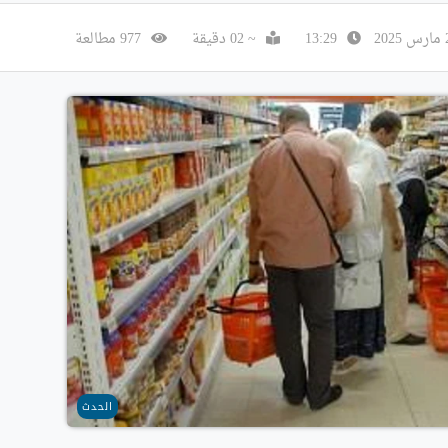
13:29
~ 02 دقيقة
977 مطالعة
الحدث