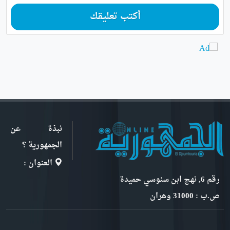
أكتب تعليقك
نبذة عن
الجمهورية ؟
العنوان :
رقم 6, نهج ابن سنوسي حميدة
ص.ب : 31000 وهران