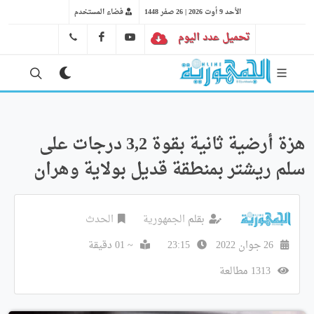
الأحد 9 أوت 2026 | 26 صفر 1448
فضاء المستخدم
تحميل عدد اليوم
YT
FB
41 29 66 89
هزة أرضية ثانية بقوة 3,2 درجات على
سلم ريشتر بمنطقة قديل بولاية وهران
بقلم
الجمهورية
الحدث
26 جوان 2022
23:15
~ 01 دقيقة
1313 مطالعة