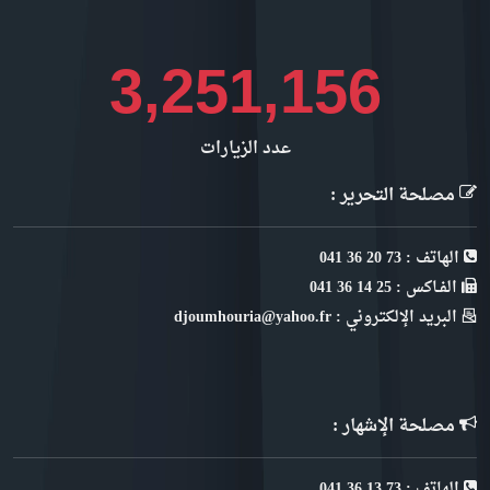
3,657,545
عدد الزيارات
مصلحة التحرير :
الهاتف : 73 20 36 041
الفـاكس : 25 14 36 041
البريد الإلكتروني : djoumhouria@yahoo.fr
مصلحة الإشهار :
الهاتف : 73 13 36 041