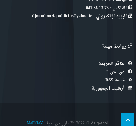
الفـاكس : 76 13 36 041
البريد الإلكتروني : djoumhouriapublicite@yahoo.fr
روابط مهمة :
طاقم الجريدة
من نحن ؟
خدمة RSS
أرشيف الجمهورية
الجمهورية © 2022
™ طور من طرف
MeDⱭeV