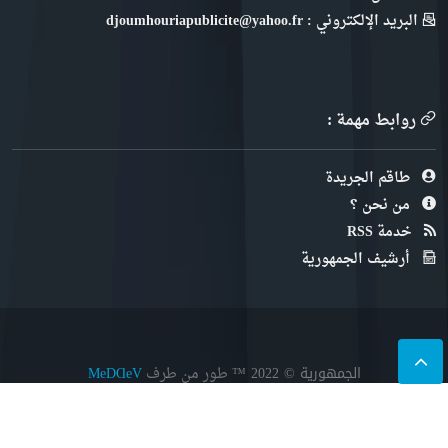
البريد الإلكتروني : djoumhouriapublicite@yahoo.fr
روابط مهمة :
طاقم الجريدة
من نحن ؟
خدمة RSS
أرشيف الجمهورية
الجمهورية © 2022
™ طور من طرف
MeDⱭeV