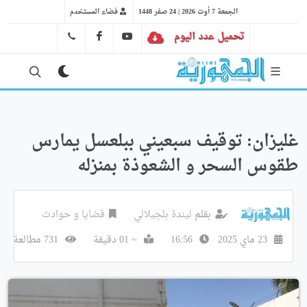
الجمعة 7 أوت 2026 | 24 صفر 1448
فضاء المستخدم
تحميل عدد اليوم
YT
FB
41 29 66 89
غليزان: توقيف سبعيني ببلعسل يمارس
طقوس السحر و الشعوذة بمنزله
بقلم
ليندة بلجيلالي
قضايا و حوادث
23 ماي 2025
16:56
~ 01 دقيقة
731 مطالعة