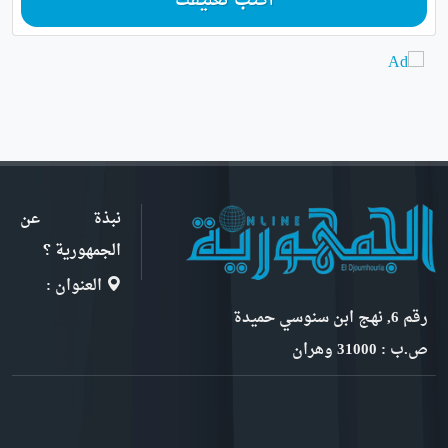
أكتب تعليقك
نبذة عن
الجمهورية ؟
العنوان :
رقم 6, نهج ابن سنوسي حميدة
ص.ب : 31000 وهران