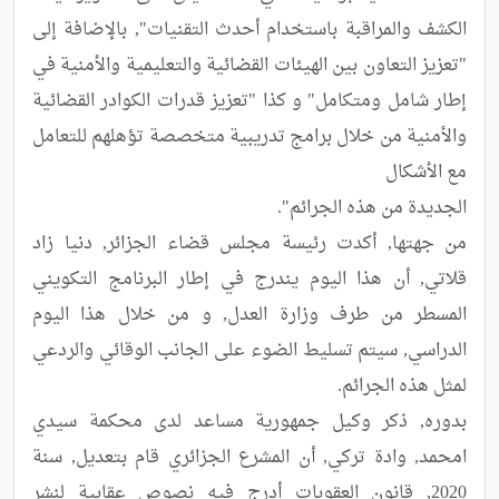
الكشف والمراقبة باستخدام أحدث التقنيات", بالإضافة إلى 
"تعزيز التعاون بين الهيئات القضائية والتعليمية والأمنية في 
إطار شامل ومتكامل" و كذا "تعزيز قدرات الكوادر القضائية 
والأمنية من خلال برامج تدريبية متخصصة تؤهلهم للتعامل 
من جهتها, أكدت رئيسة مجلس قضاء الجزائر, دنيا زاد 
قلاتي, أن هذا اليوم يندرج في إطار البرنامج التكويني 
المسطر من طرف وزارة العدل, و من خلال هذا اليوم 
الدراسي, سيتم تسليط الضوء على الجانب الوقائي والردعي 
بدوره, ذكر وكيل جمهورية مساعد لدى محكمة سيدي 
امحمد, وادة تركي, أن المشرع الجزائري قام بتعديل, سنة 
2020, قانون العقوبات أدرج فيه نصوص عقابية لنشر 