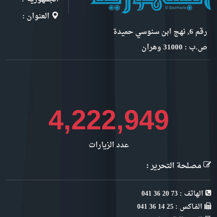
العنوان :
رقم 6, نهج ابن سنوسي حميدة
ص.ب : 31000 وهران
4,734,815
عدد الزيارات
مصلحة التحرير :
الهاتف : 73 20 36 041
الفـاكس : 25 14 36 041