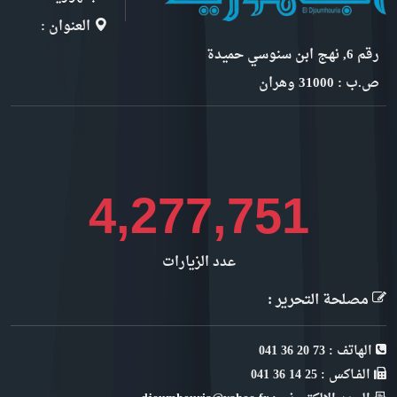
العنوان :
رقم 6, نهج ابن سنوسي حميدة
ص.ب : 31000 وهران
4,666,633
عدد الزيارات
مصلحة التحرير :
الهاتف : 73 20 36 041
الفـاكس : 25 14 36 041