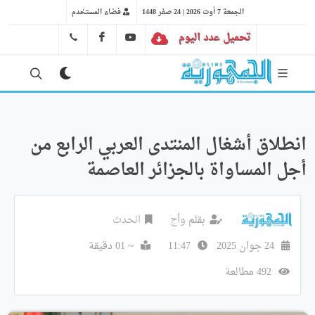
الجمعة 7 أوت 2026 | 24 صفر 1448
فضاء المستخدم
تحميل عدد اليوم
YT
FB
41 29 66 89
انطلاق أشغال المنتدى العربي الرابع من
أجل المساواة بالجزائر العاصمة
بقلم
وأج
الحدث
24 جوان 2025
11:47
~ 01 دقيقة
492 مطالعة