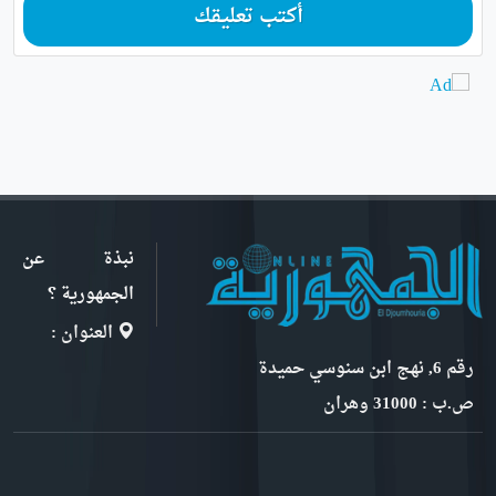
أكتب تعليقك
نبذة عن
الجمهورية ؟
العنوان :
رقم 6, نهج ابن سنوسي حميدة
ص.ب : 31000 وهران