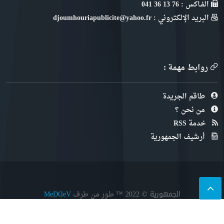
الفـاكس : 76 13 36 041
البريد الإلكتروني : djoumhouriapublicite@yahoo.fr
روابط مهمة :
طاقم الجريدة
من نحن ؟
خدمة RSS
أرشيف الجمهورية
الجمهورية © 2022
™ طور من طرف
MeDⱭeV