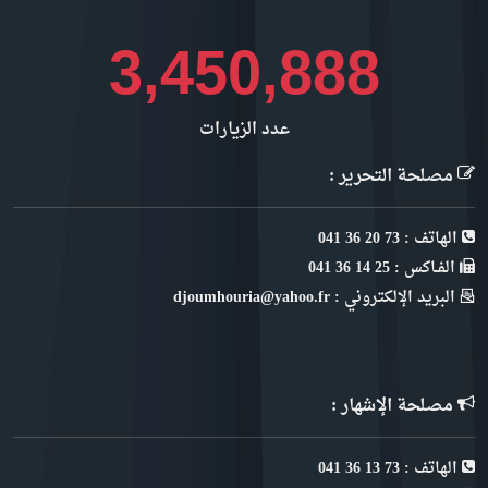
4,003,022
عدد الزيارات
مصلحة التحرير :
الهاتف : 73 20 36 041
الفـاكس : 25 14 36 041
البريد الإلكتروني : djoumhouria@yahoo.fr
مصلحة الإشهار :
الهاتف : 73 13 36 041