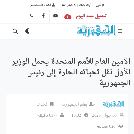
الإثنين 10 أوت 2026 | 27 صفر 1448
فضاء المستخدم
تحميل عدد اليوم
YT
FB
41 29 66 89
الأمين العام للأمم المتحدة يحمل الوزير
الأول نقل تحياته الحارة إلى رئيس
الجمهورية
بقلم
الجمهورية
الحدث
30 جوان 2025
13:02
~ 01 دقيقة
620 مطالعة