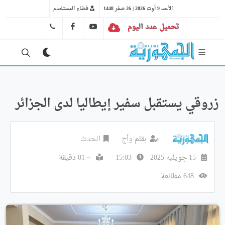
الأحد 9 أوت 2026 | 26 صفر 1448
فضاء المستخدم
تحميل عدد اليوم
YT
FB
41 29 66 89
زروقي يستقبل سفير إيطاليا لدى الجزائر
بقلم
وأج
الحدث
15 جويليه 2025
15:03
~ 01 دقيقة
648 مطالعة