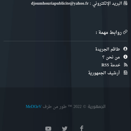
البريد الإلكتروني : djoumhouriapublicite@yahoo.fr
روابط مهمة :
طاقم الجريدة
من نحن ؟
خدمة RSS
أرشيف الجمهورية
الجمهورية © 2022
™ طور من طرف
MeDⱭeV