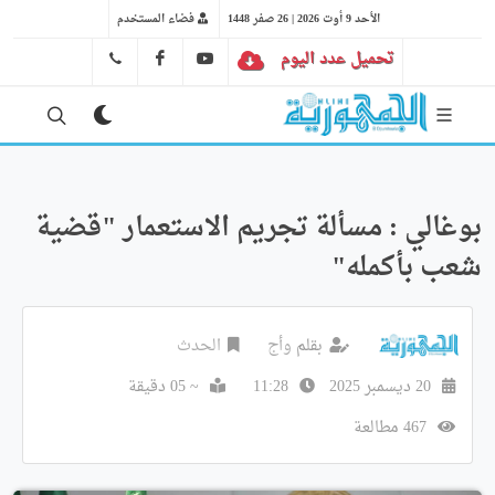
الأحد 9 أوت 2026 | 26 صفر 1448
فضاء المستخدم
تحميل عدد اليوم
YT
FB
41 29 66 89
بوغالي : مسألة تجريم الاستعمار "قضية
شعب بأكمله"
بقلم
وأج
الحدث
20 ديسمبر 2025
11:28
~ 05 دقيقة
467 مطالعة