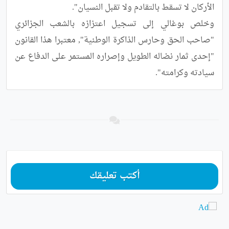
وخلص بوغالي إلى تسجيل اعتزازه بالشعب الجزائري 
"صاحب الحق وحارس الذاكرة الوطنية", معتبرا هذا القانون 
"إحدى ثمار نضاله الطويل وإصراره المستمر على الدفاع عن 
سيادته وكرامته".
أكتب تعليقك