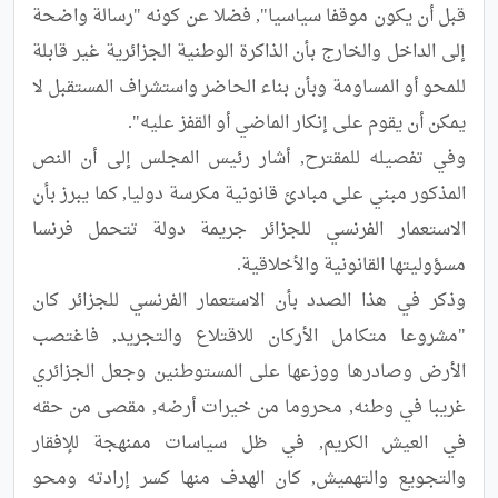
قبل أن يكون موقفا سياسيا", فضلا عن كونه "رسالة واضحة 
إلى الداخل والخارج بأن الذاكرة الوطنية الجزائرية غير قابلة 
للمحو أو المساومة وبأن بناء الحاضر واستشراف المستقبل لا 
وفي تفصيله للمقترح, أشار رئيس المجلس إلى أن النص 
المذكور مبني على مبادئ قانونية مكرسة دوليا, كما يبرز بأن 
الاستعمار الفرنسي للجزائر جريمة دولة تتحمل فرنسا 
وذكر في هذا الصدد بأن الاستعمار الفرنسي للجزائر كان 
"مشروعا متكامل الأركان للاقتلاع والتجريد, فاغتصب 
الأرض وصادرها ووزعها على المستوطنين وجعل الجزائري 
غريبا في وطنه, محروما من خيرات أرضه, مقصى من حقه 
في العيش الكريم, في ظل سياسات ممنهجة للإفقار 
والتجويع والتهميش, كان الهدف منها كسر إرادته ومحو 