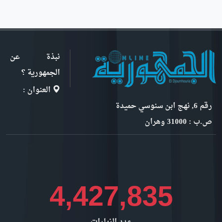
نبذة عن
الجمهورية ؟
العنوان :
رقم 6, نهج ابن سنوسي حميدة
ص.ب : 31000 وهران
5,098,712